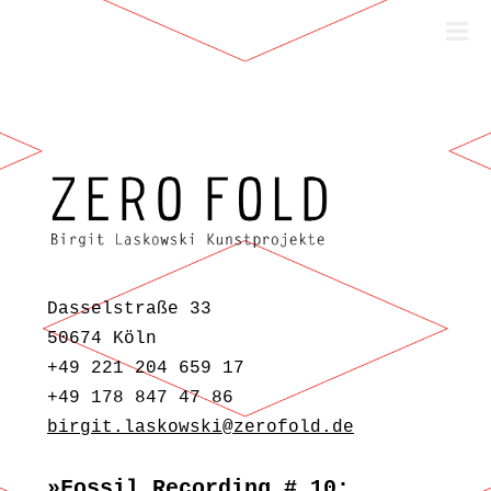
Zum Inhalt springen
Dasselstraße 33
50674 Köln
+49 221 204 659 17
+49 178 847 47 86
birgit.laskowski@zerofold.de
»Fossil Recording # 10: