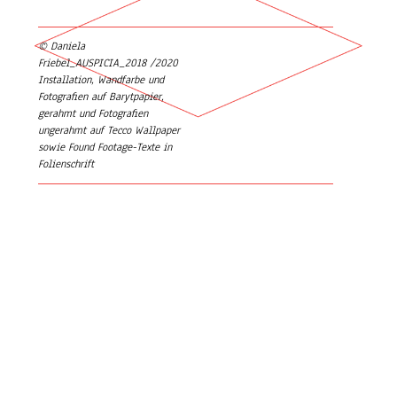
© Daniela
Friebel_AUSPICIA_2018 /2020
Beitrags-Navigation
Installation, Wandfarbe und
Fotografien auf Barytpapier,
gerahmt und Fotografien
ungerahmt auf Tecco Wallpaper
sowie Found Footage-Texte in
Folienschrift